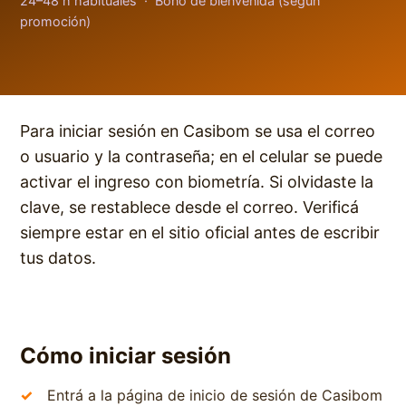
24–48 h habituales · Bono de bienvenida (según
promoción)
Para iniciar sesión en Casibom se usa el correo
o usuario y la contraseña; en el celular se puede
activar el ingreso con biometría. Si olvidaste la
clave, se restablece desde el correo. Verificá
siempre estar en el sitio oficial antes de escribir
tus datos.
Cómo iniciar sesión
Entrá a la página de inicio de sesión de Casibom