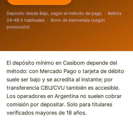
Depósito desde Bajo, según el método de pago · Retiros
24–48 h habituales · Bono de bienvenida (según
promoción)
El depósito mínimo en Casibom depende del
método: con Mercado Pago o tarjeta de débito
suele ser bajo y se acredita al instante; por
transferencia CBU/CVU también es accesible.
Los operadores en Argentina no suelen cobrar
comisión por depositar. Solo para titulares
verificados mayores de 18 años.