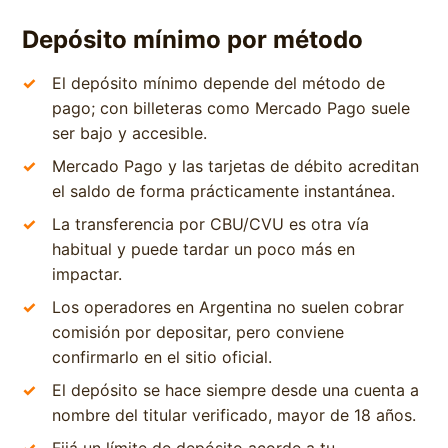
Depósito mínimo por método
El depósito mínimo depende del método de
pago; con billeteras como Mercado Pago suele
ser bajo y accesible.
Mercado Pago y las tarjetas de débito acreditan
el saldo de forma prácticamente instantánea.
La transferencia por CBU/CVU es otra vía
habitual y puede tardar un poco más en
impactar.
Los operadores en Argentina no suelen cobrar
comisión por depositar, pero conviene
confirmarlo en el sitio oficial.
El depósito se hace siempre desde una cuenta a
nombre del titular verificado, mayor de 18 años.
Fijá un límite de depósito acorde a tu