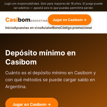
Jugá con responsabilidad. Solo para mayores de 18 años. El juego puede
ser adictivo — apostá solo lo que puedas permitirte perder.
Casi
bom
Jugar en Casibom →
ARGENTINA
Inicio
Apuestas en vivo
Aviator
Bono
Código promocional
Depósito mínimo en
Casibom
Cuánto es el depósito mínimo en Casibom y
con qué métodos se puede cargar saldo en
Argentina.
Jugar en Casibom →