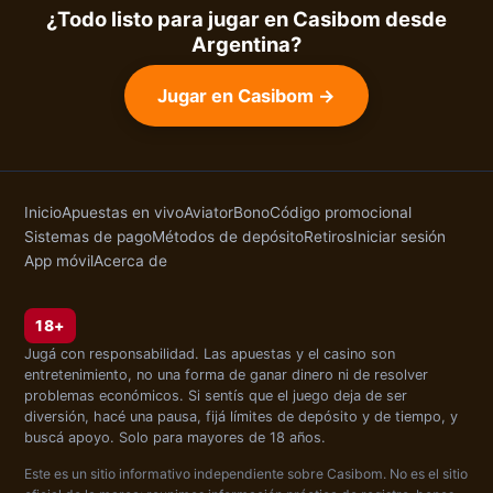
¿Todo listo para jugar en Casibom desde
Argentina?
Jugar en Casibom →
Inicio
Apuestas en vivo
Aviator
Bono
Código promocional
Sistemas de pago
Métodos de depósito
Retiros
Iniciar sesión
App móvil
Acerca de
18+
Jugá con responsabilidad. Las apuestas y el casino son
entretenimiento, no una forma de ganar dinero ni de resolver
problemas económicos. Si sentís que el juego deja de ser
diversión, hacé una pausa, fijá límites de depósito y de tiempo, y
buscá apoyo. Solo para mayores de 18 años.
Este es un sitio informativo independiente sobre Casibom. No es el sitio